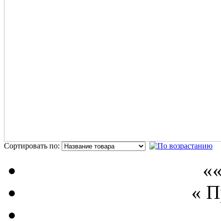
Сортировать по:
П
««
« 