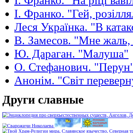
І. Франко. "На ріці ваві
І. Франко. "Гей, розілля
Леся Українка. "В ката
В. Замесов. "Мне жаль, ч
Ю. Дараган. "Малуша"
О. Стефанович. "Перун
Анонім. "Світ переверн
Други славные