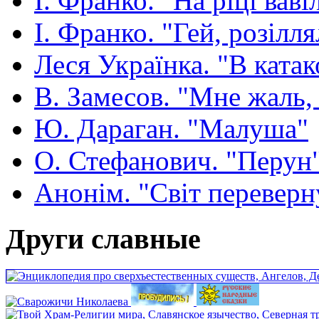
І. Франко. "На ріці ваві
І. Франко. "Гей, розілля
Леся Українка. "В ката
В. Замесов. "Мне жаль, ч
Ю. Дараган. "Малуша"
О. Стефанович. "Перун
Анонім. "Світ переверн
Други славные