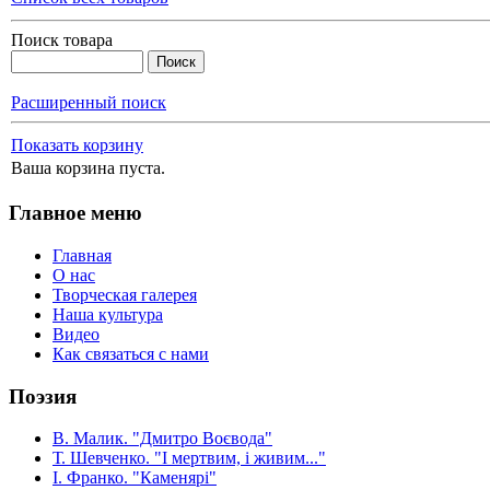
Поиск товара
Расширенный поиск
Показать корзину
Ваша корзина пуста.
Главное меню
Главная
О нас
Творческая галерея
Наша культура
Видео
Как связаться с нами
Поэзия
В. Малик. "Дмитро Воєвода"
Т. Шевченко. "І мертвим, і живим..."
І. Франко. "Каменярі"