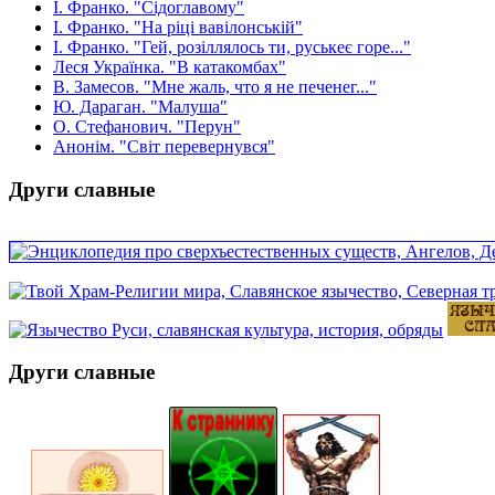
І. Франко. "Сідоглавому"
І. Франко. "На ріці вавілонській"
І. Франко. "Гей, розіллялось ти, руськеє горе..."
Леся Українка. "В катакомбах"
В. Замесов. "Мне жаль, что я не печенег..."
Ю. Дараган. "Малуша"
О. Стефанович. "Перун"
Анонім. "Світ перевернувся"
Други славные
Други славные