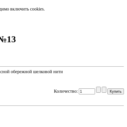
димо включить cookies.
 №13
асной обережной шелковой нити
Количество: