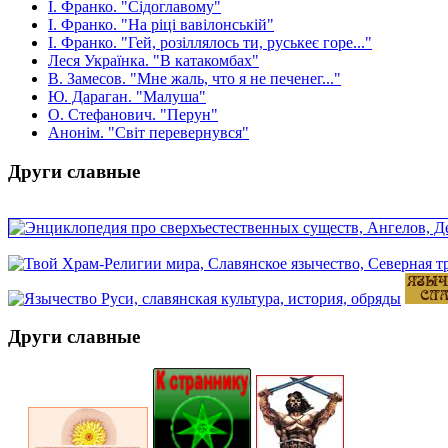
І. Франко. "Сідоглавому"
І. Франко. "На ріці вавілонській"
І. Франко. "Гей, розіллялось ти, руськеє горе..."
Леся Українка. "В катакомбах"
В. Замесов. "Мне жаль, что я не печенег..."
Ю. Дараган. "Малуша"
О. Стефанович. "Перун"
Анонім. "Світ перевернувся"
Други славные
Други славные