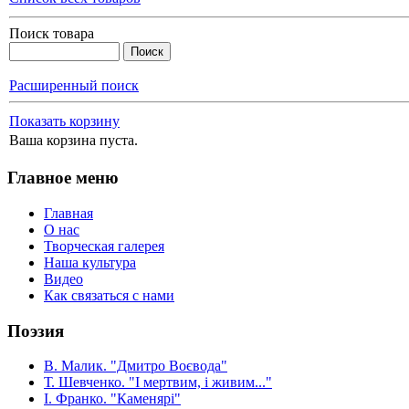
Поиск товара
Расширенный поиск
Показать корзину
Ваша корзина пуста.
Главное меню
Главная
О нас
Творческая галерея
Наша культура
Видео
Как связаться с нами
Поэзия
В. Малик. "Дмитро Воєвода"
Т. Шевченко. "І мертвим, і живим..."
І. Франко. "Каменярі"