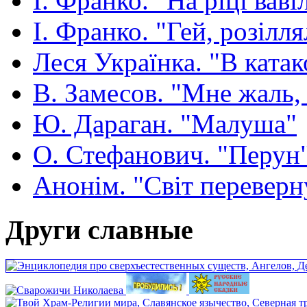
І. Франко. "На ріці ваві
І. Франко. "Гей, розілля
Леся Українка. "В ката
В. Замесов. "Мне жаль, ч
Ю. Дараган. "Малуша"
О. Стефанович. "Перун
Анонім. "Світ переверн
Други славные