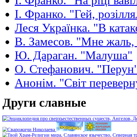
І. Франко. "На ріці ваві
І. Франко. "Гей, розілля
Леся Українка. "В ката
В. Замесов. "Мне жаль, ч
Ю. Дараган. "Малуша"
О. Стефанович. "Перун
Анонім. "Світ переверн
Други славные