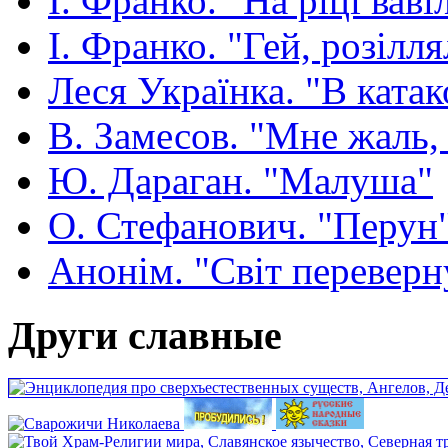
І. Франко. "На ріці ваві
І. Франко. "Гей, розілля
Леся Українка. "В ката
В. Замесов. "Мне жаль, ч
Ю. Дараган. "Малуша"
О. Стефанович. "Перун
Анонім. "Світ переверн
Други славные