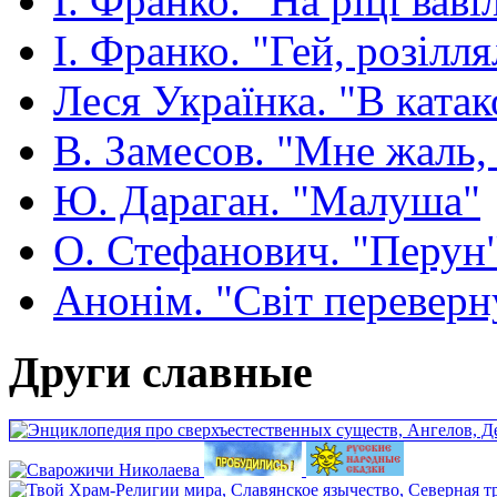
І. Франко. "На ріці ваві
І. Франко. "Гей, розілля
Леся Українка. "В ката
В. Замесов. "Мне жаль, ч
Ю. Дараган. "Малуша"
О. Стефанович. "Перун
Анонім. "Світ переверн
Други славные