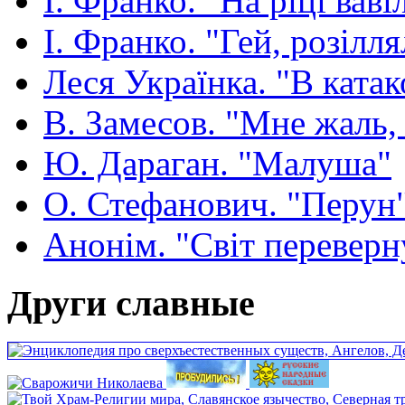
І. Франко. "На ріці ваві
І. Франко. "Гей, розілля
Леся Українка. "В ката
В. Замесов. "Мне жаль, ч
Ю. Дараган. "Малуша"
О. Стефанович. "Перун
Анонім. "Світ переверн
Други славные