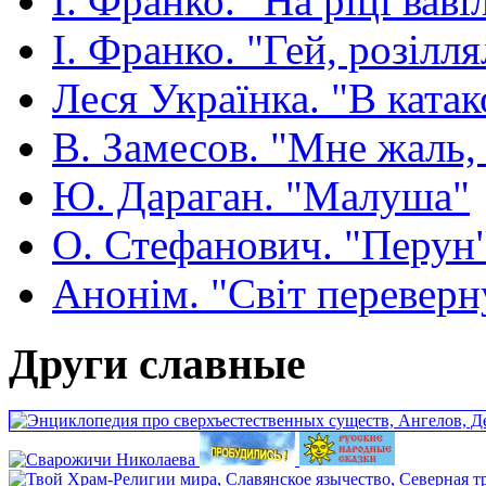
І. Франко. "На ріці ваві
І. Франко. "Гей, розілля
Леся Українка. "В ката
В. Замесов. "Мне жаль, ч
Ю. Дараган. "Малуша"
О. Стефанович. "Перун
Анонім. "Світ переверн
Други славные