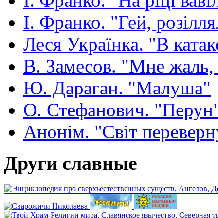
І. Франко. "На ріці ваві
І. Франко. "Гей, розілля
Леся Українка. "В ката
В. Замесов. "Мне жаль, ч
Ю. Дараган. "Малуша"
О. Стефанович. "Перун
Анонім. "Світ переверн
Други славные