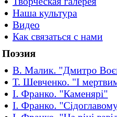
Творческая галерея
Наша культура
Видео
Как связаться с нами
Поэзия
В. Малик. "Дмитро Воє
Т. Шевченко. "І мертвим
І. Франко. "Каменярі"
І. Франко. "Сідоглавом