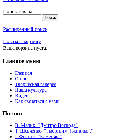
Поиск товара
Расширенный поиск
Показать корзину
Ваша корзина пуста.
Главное меню
Главная
О нас
Творческая галерея
Наша культура
Видео
Как связаться с нами
Поэзия
В. Малик. "Дмитро Воєвода"
Т. Шевченко. "І мертвим, і живим..."
І. Франко. "Каменярі"