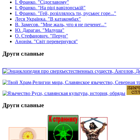
І. Франко. "Сідоглавому"
І. Франко. "На ріці вавілонській"
І. Франко. "Гей, розіллялось ти, руськеє горе..."
Леся Українка. "В катакомбах"
В. Замесов. "Мне жаль, что я не печенег..."
Ю. Дараган. "Малуша"
О. Стефанович. "Перун"
Анонім. "Світ перевернувся"
Други славные
Други славные